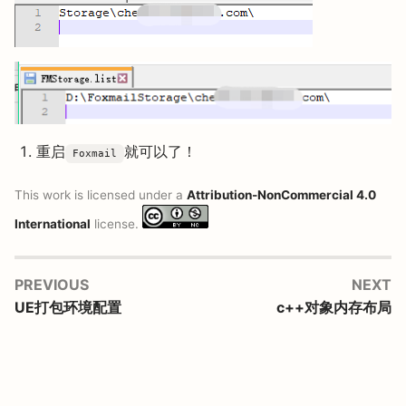
重启
就可以了！
Foxmail
This work is licensed under a
Attribution-NonCommercial 4.0
International
license.
PREVIOUS
NEXT
UE打包环境配置
c++对象内存布局