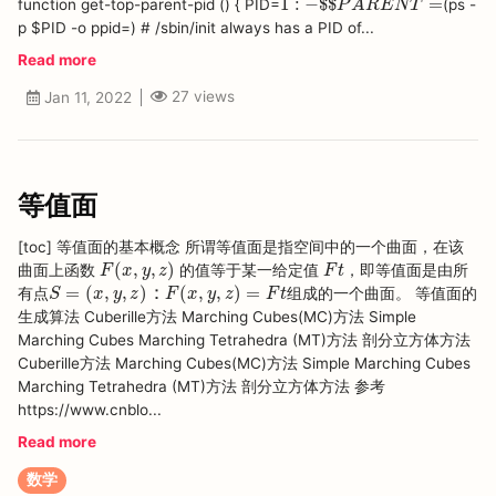
1
:
−
$
$
=
function get-top-parent-pid () { PID=
(ps -
P
A
R
E
N
T
p $PID -o ppid=) # /sbin/init always has a PID of...
Read more
27
views
Jan 11, 2022
等值面
[toc] 等值面的基本概念 所谓等值面是指空间中的一个曲面，在该
F
(
x
,
y
,
z
)
F
t
(
,
,
)
曲面上函数
的值等于某一给定值
，即等值面是由所
F
x
y
z
F
t
S
=
(
x
,
y
,
z
)
：
F
(
x
,
y
,
z
)
=
F
t
=
(
,
,
)
：
(
,
,
)
=
有点
组成的一个曲面。 等值面的
S
x
y
z
F
x
y
z
F
t
生成算法 Cuberille方法 Marching Cubes(MC)方法 Simple
Marching Cubes Marching Tetrahedra (MT)方法 剖分立方体方法
Cuberille方法 Marching Cubes(MC)方法 Simple Marching Cubes
Marching Tetrahedra (MT)方法 剖分立方体方法 参考
https://www.cnblo...
Read more
数学