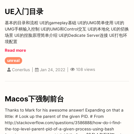
UE入门目录
基本的目录和流程 UE的gameplay基础 UE的UMG简单使用 UE的
UMG手柄输入控制 UE的UMG和Control交互 UE的本地化 UE的切换
场景 UE的捏脸原理简单介绍 UE的Dedicate Server连接 UE打包环
境配置
Read more
unreal
108
views
Conerlius
Jan 24, 2022
Macos下强制前台
Thanks to Mark for his awesome answer! Expanding on that a
little: # Look up the parent of the given PID. # From
http://stackoverflow.com/questions/3586888/how-do-i-find-
the-top-level-parent-pid-of-a-given-process-using-bash
1
:
−
$
$
P
A
R
E
N
T
=