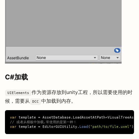
C#加载
作为资源存放到unity工程，所以需要使用的时
UIElements
候，需要从
中加载到内存。
DCC
var
template
=
AssetDatabase
.
LoadAssetAtPath
<
VisualTreeAsse
// 或者从模板中加载,常使用的是第一种！
var
template
=
EditorGUIUtility
.
Load
(
"path/to/file.uxml"
)
a