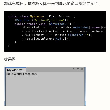
加载完成后，将模板克隆一份到展示的窗口就能展示了。
public
class
MyWindow
:
EditorWindow
{
[
MenuItem
(
"Window/My Window"
)]
public
static
void
ShowWindow
()
{
EditorWindow
w
=
EditorWindow
.
GetWindow
(
typeof
(
MyWi
VisualTreeAsset
uiAsset
=
AssetDatabase
.
LoadAssetAt
VisualElement
ui
=
uiAsset
.
CloneTree
(
""
);
w
.
rootVisualElement
.
Add
(
ui
);
}
}
效果图