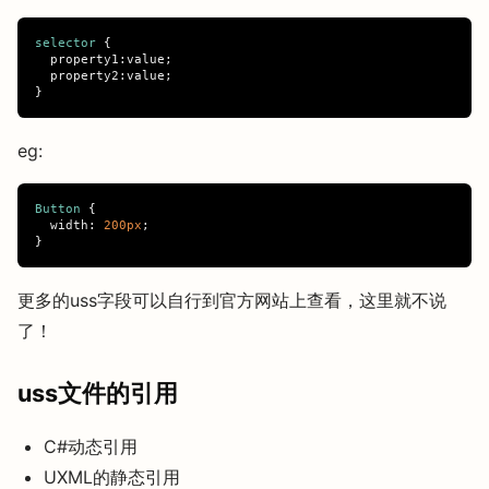
selector
{
property1
:
value
;
property2
:
value
;
}
eg:
Button
{
width
:
200px
;
}
更多的uss字段可以自行到官方网站上查看，这里就不说
了！
uss文件的引用
C#动态引用
UXML的静态引用