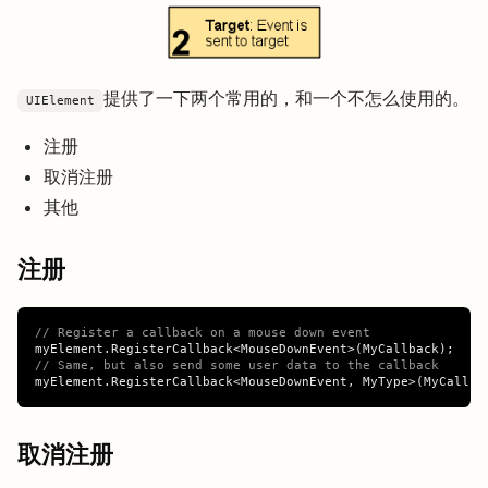
提供了一下两个常用的，和一个不怎么使用的。
UIElement
注册
取消注册
其他
注册
// Register a callback on a mouse down event
myElement
.
RegisterCallback
<
MouseDownEvent
>(
MyCallback
);
// Same, but also send some user data to the callback
myElement
.
RegisterCallback
<
MouseDownEvent
,
MyType
>(
MyCallba
取消注册