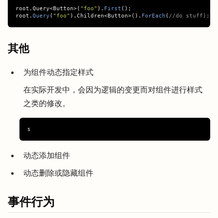
root
.
Query
<
Button
>(
"foo"
).
First
();
root
.
Query
(
"foo"
).
Children
<
Button
>().
ForEach
(
//do stuff);
其他
为组件动态指定样式
在实际开发中，会因为逻辑的变更而对组件进行样式
之类的修改。
动态添加组件
动态删除或隐藏组件
事件行为