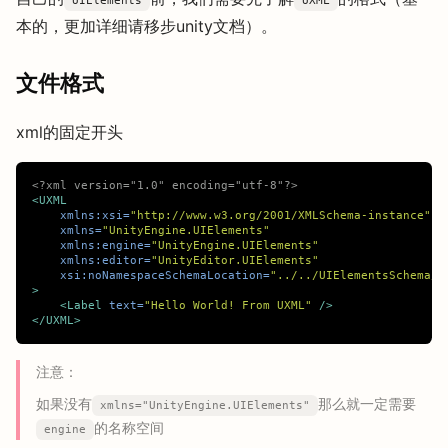
UIElements
UXML
本的，更加详细请移步unity文档）。
文件格式
xml的固定开头
<?xml version="1.0" encoding="utf-8"?>
<UXML
xmlns:xsi=
"http://www.w3.org/2001/XMLSchema-instance"
xmlns=
"UnityEngine.UIElements"
xmlns:engine=
"UnityEngine.UIElements"
xmlns:editor=
"UnityEditor.UIElements"
xsi:noNamespaceSchemaLocation=
"../../UIElementsSchema/U
>
<Label
text=
"Hello World! From UXML"
/>
</UXML>
注意：
如果没有
那么就一定需要
xmlns="UnityEngine.UIElements"
的名称空间
engine