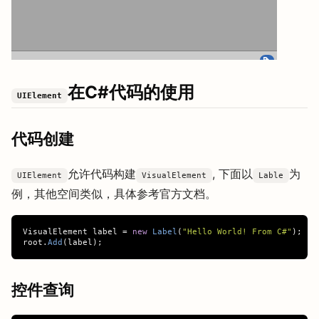
在C#代码的使用
UIElement
代码创建
允许代码构建
, 下面以
为
UIElement
VisualElement
Lable
例，其他空间类似，具体参考官方文档。
VisualElement
label
=
new
Label
(
"Hello World! From C#"
);
root
.
Add
(
label
);
控件查询