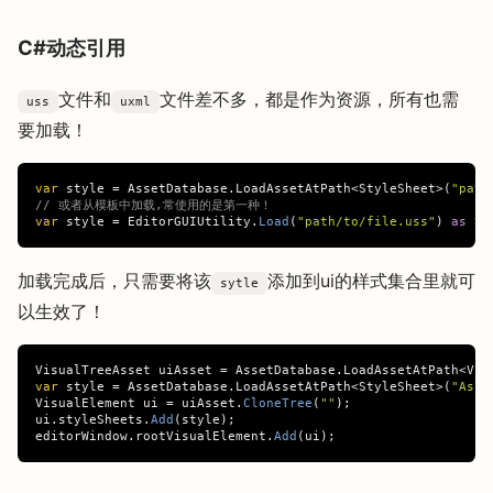
C#动态引用
文件和
文件差不多，都是作为资源，所有也需
uss
uxml
要加载！
var
style
=
AssetDatabase
.
LoadAssetAtPath
<
StyleSheet
>(
"path
// 或者从模板中加载,常使用的是第一种！
var
style
=
EditorGUIUtility
.
Load
(
"path/to/file.uss"
)
as
St
加载完成后，只需要将该
添加到ui的样式集合里就可
sytle
以生效了！
VisualTreeAsset
uiAsset
=
AssetDatabase
.
LoadAssetAtPath
<
Vis
var
style
=
AssetDatabase
.
LoadAssetAtPath
<
StyleSheet
>(
"Asse
VisualElement
ui
=
uiAsset
.
CloneTree
(
""
);
ui
.
styleSheets
.
Add
(
style
);
editorWindow
.
rootVisualElement
.
Add
(
ui
);