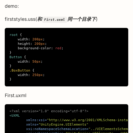
demo:
firststyles.uss(
和
同一个目录下
)
First.uxml
root
{
width
:
200px
;
height
:
200px
;
background-color
:
red
;
}
Button
{
width
:
50px
;
}
.BoxButton
{
width
:
250px
;
}
First.uxml
<?xml version="1.0" encoding="utf-8"?>
<UXML
xmlns:xsi=
"http://www.w3.org/2001/XMLSchema-instanc
xmlns=
"UnityEngine.UIElements"
xsi:noNamespaceSchemaLocation=
"../UIElementsSchema/