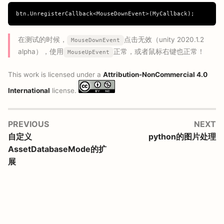
btn
.
UnregisterCallback
<
MouseDownEvent
>(
MyCallback
);
在测试的时候，
点击无效（unity 2020.1.2
MouseDownEvent
alpha），使用
正常，或者鼠标右键也正常！
MouseUpEvent
This work is licensed under a
Attribution-NonCommercial 4.0
International
license.
PREVIOUS
NEXT
自定义
python的图片处理
AssetDatabaseMode的扩
展