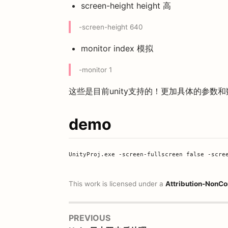
screen-height height 高
-screen-height 640
monitor index 模拟
-monitor 1
这些是目前unity支持的！更加具体的参数
demo
This work is licensed under a
Attribution-NonCo
PREVIOUS