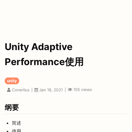
Unity Adaptive
Performance使用
unity
155
views
Conerlius
Jan 18, 2021
纲要
简述
使用