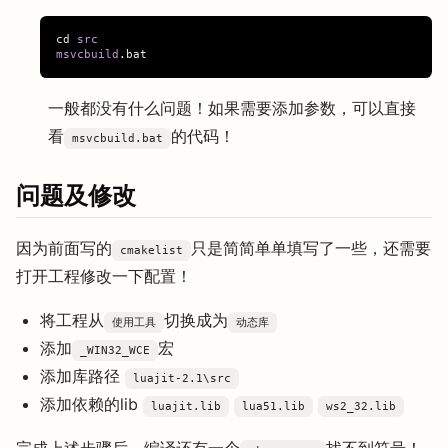
cd
src
msvcbuild
一般都没有什么问题！如果需要添加参数，可以直接
看
的代码！
msvcbuild.bat
问题及修改
因为前面写的
只是简简单单填写了一些，还需要
cmakelist
打开工程修改一下配置！
将工程从
切换成为
使用工具
动态库
添加
宏
_WIN32_WCE
添加库路径
luajit-2.1\src
添加依赖的lib
luajit.lib
lua51.lib
ws2_32.lib