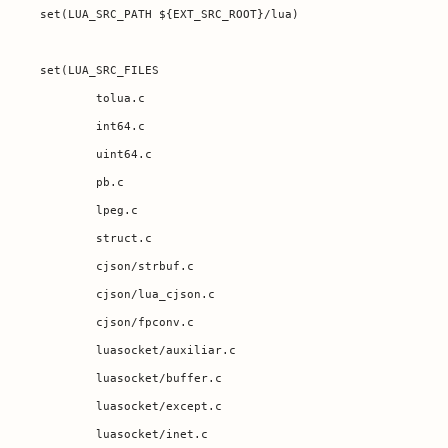
set(LUA_SRC_PATH ${EXT_SRC_ROOT}/lua)

set(LUA_SRC_FILES 

	tolua.c

	int64.c

	uint64.c

	pb.c

	lpeg.c

	struct.c

	cjson/strbuf.c

	cjson/lua_cjson.c

	cjson/fpconv.c

	luasocket/auxiliar.c

	luasocket/buffer.c

	luasocket/except.c

	luasocket/inet.c
