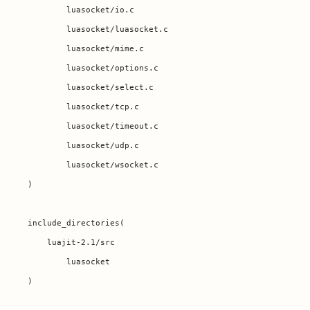
	luasocket/io.c

	luasocket/luasocket.c

	luasocket/mime.c

	luasocket/options.c

	luasocket/select.c

	luasocket/tcp.c

	luasocket/timeout.c

	luasocket/udp.c

	luasocket/wsocket.c

)

include_directories(

    luajit-2.1/src

	luasocket

)
