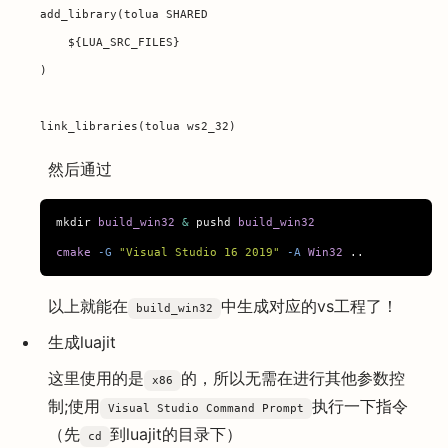
add_library(tolua SHARED

    ${LUA_SRC_FILES}

)

然后通过
mkdir
build_win32
&
pushd
build_win32
cmake
-G 
"Visual Studio 16 2019"
-A 
Win32
以上就能在
中生成对应的vs工程了！
build_win32
生成luajit
这里使用的是
的，所以无需在进行其他参数控
x86
制;使用
执行一下指令
Visual Studio Command Prompt
（先
到luajit的目录下）
cd