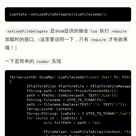
LuaState
->
setLoadFileDelegate
(
&
LuaFileLoader
);
是slua提供的修改
执行
setLoadFileDelegate
lua
require
加载时的接口,（这里要说明一下，只有
才有效果
require
哦！）
一下是简单的
实现
loader
TArray
<
uint8
>
ULuaMgr
::
LuaFileLoader
(
const
char
*
fn
,
FStrin
{
IPlatformFile
&
PlatformFile
=
FPlatformFileManager
:
FString
path
=
FPaths
::
ProjectContentDir
();
path
=
FPaths
::
Combine
(
path
,
TEXT
(
"/Lua"
));
FString
filename
=
UTF8_TO_TCHAR
(
fn
);
path
/=
filename
.
Replace
(
TEXT
(
"."
),
TEXT
(
"/"
));
TArray
<
uint8
>
Content
;
TArray
<
FString
>
luaExts
=
{
UTF8_TO_TCHAR
(
".lua"
),
for
(
auto
&
it
:
luaExts
)
{
auto
fullPath
=
path
+
*
it
;
FFileHelper
::
LoadFileToArray
(
Content
,
*
full