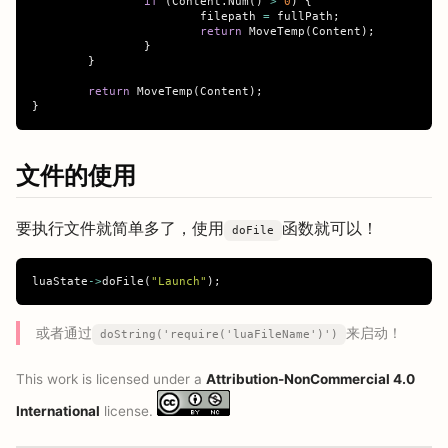
if
(
Content
.
Num
()
>
0
)
{
filepath
=
fullPath
;
return
MoveTemp
(
Content
);
}
}
return
MoveTemp
(
Content
);
}
文件的使用
要执行文件就简单多了，使用
函数就可以！
doFile
luaState
->
doFile
(
"Launch"
);
或者通过
来启动！
doString('require('luaFileName')')
This work is licensed under a
Attribution-NonCommercial 4.0
International
license.