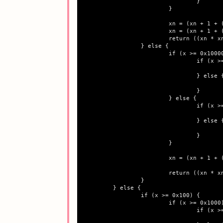
				}

			}

			xn = (xn + 1 + (x / xn)) >> 1;

			xn = (xn + 1 + (x / xn)) >> 1;

			return ((xn * xn) > x) ? --xn : xn;

		} else {

			if (x >= 0x100000) {

				if (x >= 0x400000) {

					xn = table[x >> 16] << 4;
				} else {

					xn = table[x >> 14] << 3;
				}

			} else {

				if (x >= 0x40000) {

					xn = table[x >> 12] << 2;
				} else {

					xn = table[x >> 10] << 1;
				}

			}

			xn = (xn + 1 + (x / xn)) >> 1;

			return ((xn * xn) > x) ? --xn : xn;

		}

	} else {

		if (x >= 0x100) {

			if (x >= 0x1000) {

				if (x >= 0x4000) {

					xn = (table[x >> 8]) + 1;