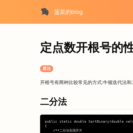
菠菜的blog
定点数开根号的
算法
开根号有两种比较常见的方式:牛顿迭代法和
二分法
public static double SqrtBinary(double valu
{

    /**二分法实现开方
