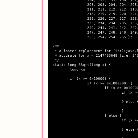
		194, 195, 195, 196, 197, 197, 198, 199, 199, 200, 201, 201, 202,

		203, 203, 204, 204, 205, 206, 206, 207, 208, 208, 209, 209, 210,

		211, 211, 212, 212, 213, 214, 214, 215, 215, 216, 217, 217, 218,

		218, 219, 219, 220, 221, 221, 222, 222, 223, 224, 224, 225, 225,

		226, 226, 227, 227, 228, 229, 229, 230, 230, 231, 231, 232, 232,

		233, 234, 234, 235, 235, 236, 236, 237, 237, 238, 238, 239, 240,

		240, 241, 241, 242, 242, 243, 243, 244, 244, 245, 245, 246, 246,

		247, 247, 248, 248, 249, 249, 250, 250, 251, 251, 252, 252, 253,

		253, 254, 254, 255 };

/**

 * A faster replacement for (int)(java.l
 * accurate for x < 2147483648 (i.e. 2^3
 */

static long SSqrt(long x) {

	long xn;

	if (x >= 0x10000) {

		if (x >= 0x1000000) {

			if (x >= 0x10000000) {

				if (x >= 0x40000000) {

					xn = table[x >> 24] << 8;
				} else {

					xn = table[x >> 22] << 7;
				}

			} else {

				if (x >= 0x4000000) {

					xn = table[x >> 20] << 6;
				} else {

					xn = table[x >> 18] << 5;