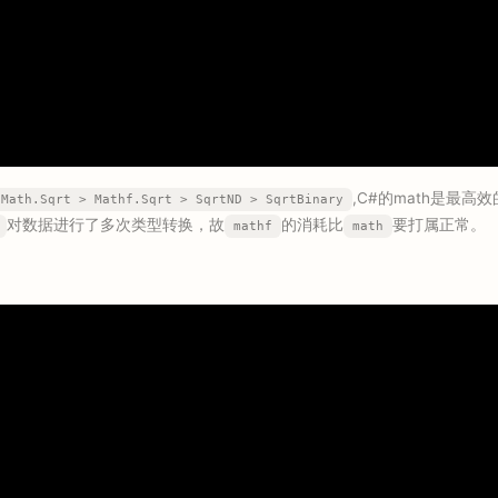
,C#的math是最高
Math.Sqrt > Mathf.Sqrt > SqrtND > SqrtBinary
对数据进行了多次类型转换，故
的消耗比
要打属正常。
mathf
math