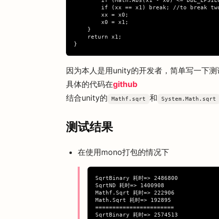
        if (Math.Abs(x1 - x0) <= DBL_EPSILO
        if (xx == x1) break; //to break two
        xx = x0;

        x0 = x1;

    }

    return x1;

因为本人是用unity的开发者，简单写一下测试
具体的代码在
github
结合unity的
和
Mathf.sqrt
System.Math.sqrt
测试结果
在使用mono打包的情况下
SqrtBinary 耗时=> 2486800

SqrtND 耗时=> 1400908

Mathf.Sqrt 耗时=> 222906

Math.Sqrt 耗时=> 192895

=======================

SqrtBinary 耗时=> 2574513
