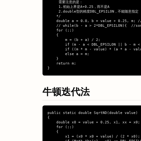
     需要注意的是：

     1.初始上界是A+0.25，而不是A

     2.double型的精度DBL_EPSILON，不能随意指定

    */

    double a = 0.0, b = value + 0.25, m;
    // while(b - a > 2*DBL_EPSILON){  //so
    for (;;)

    {

        m = (b + a) / 2;

        if (m - a < DBL_EPSILON || b - m < 
        if ((m * m - value) * (a * a - valu
        else a = m;

    }

    return m;

牛顿迭代法
public static double SqrtND(double value)

{

    double x0 = value + 0.25, x1, xx = x0;

    for (;;)

    {

        x1 = (x0 * x0 + value) / (2 * x0);
