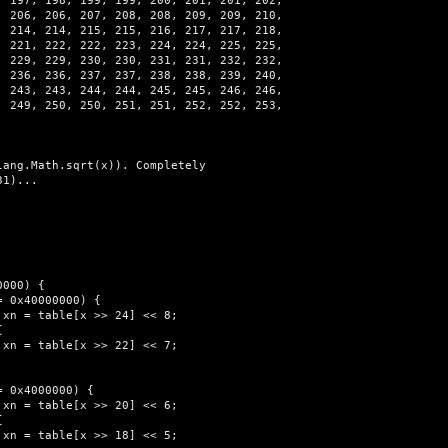
ang.Math.sqrt(x)). Completely

1)...








