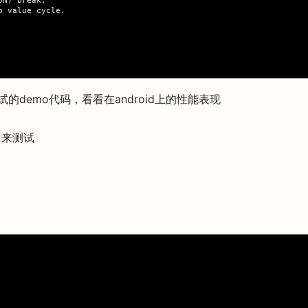
N) break;

 value cycle.

的demo代码，看看在android上的性能表现
来测试