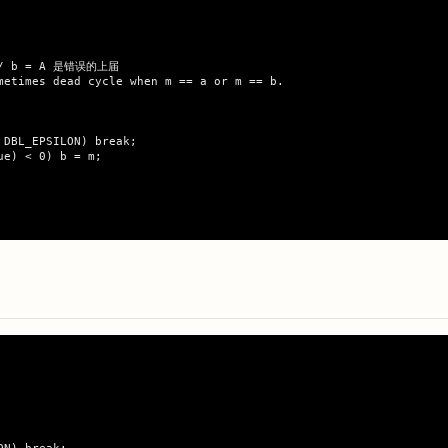
 // b = A 是错误的上届

metimes dead cycle when m == a or m == b.

DBL_EPSILON) break;

e) < 0) b = m;
