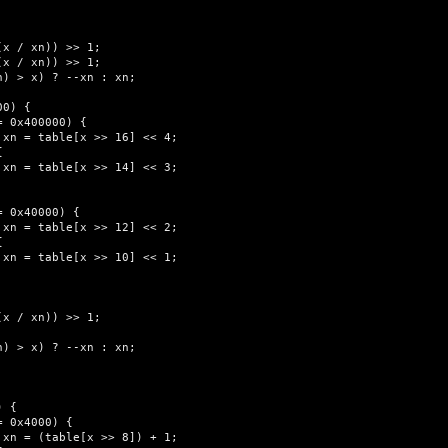









