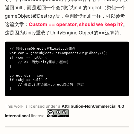
返回null，而是返回一个会判断为null的object（类似一个
gameObject被Destroy后，会判断为null一样，可以参考
这篇文章：
Custom == operator, should we keep it?
。
这是因为Unity重载了UnityEngine.Object的==运算符。
// 假设gameObject没有Rigidbody组件

var com = gameObject.GetComponent<Rigidbody>();

if (com == null) {

    // ok，因为Unity重载了运算符

}

object obj = com;

if (obj == null) {

    // 失败，此时会采用object自己的==判定

This work is licensed under a
Attribution-NonCommercial 4.0
International
license.