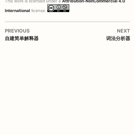
This work is licensed under a
Attribution-NonCommercial 4.0
International
license.
PREVIOUS
NEXT
自建简单解释器
词法分析器