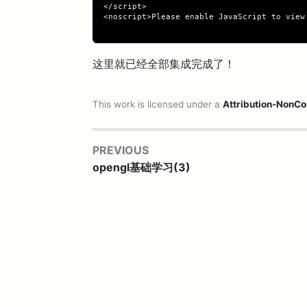
</script>

<noscript>Please enable JavaScript to view
这里就已经全部集成完成了！
This work is licensed under a
Attribution-NonCo
PREVIOUS
opengl基础学习(3)