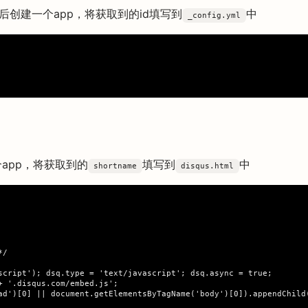
后创建一个app，将获取到的id填写到
中
_config.yml
app，将获取到的
填写到
中
shortname
disqus.html
/

script'); dsq.type = 'text/javascript'; dsq.async = true;

 '.disqus.com/embed.js';

ad')[0] || document.getElementsByTagName('body')[0]).appendChild(