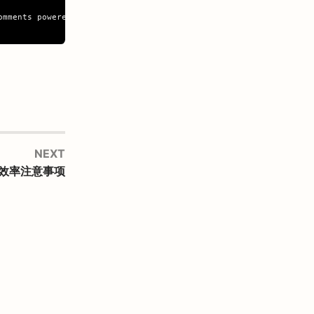
mments powered by Disqus.</a></noscript>

NEXT
码效率注意事项