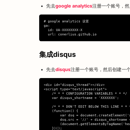
先去
google analytics
注册一个账号，然
# google analytics 设置

ga:

  id: UA-XXXXXXXX-X

集成disqus
先去
disqus
注册一个账号，然后创建一个
<div id="disqus_thread"></div>

<script type="text/javascript">

    /* * * CONFIGURATION VARIABLES * * */

    var disqus_shortname = 'XXXXXXX';

    /* * * DON'T EDIT BELOW THIS LINE * * *
    (function() {

        var dsq = document.createElement('
        dsq.src = '//' + disqus_shortname +
        (document.getElementsByTagName('he
    })();
