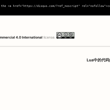
 the <a href="https://disqus.com/?ref_noscript" rel="nofollow">co
mmercial 4.0 International
license.
Lua中的代