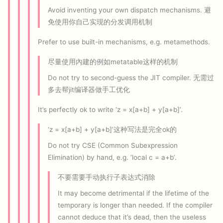
Avoid inventing your own dispatch mechanisms. 避
免使用你自己实现的分发调用机制
Prefer to use built-in mechanisms, e.g. metamethods.
尽量使用內建的例如metatable这样的机制
Do not try to second-guess the JIT compiler. 无需过
多去帮jit编译器做手工优化
It’s perfectly ok to write ‘z = x[a+b] + y[a+b]’.
‘z = x[a+b] + y[a+b]’这种写法是完全ok的
Do not try CSE (Common Subexpression
Elimination) by hand, e.g. ‘local c = a+b’.
不要需要手动执行子表达式消除
It may become detrimental if the lifetime of the
temporary is longer than needed. If the compiler
cannot deduce that it’s dead, then the useless