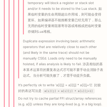
temporary will block a register or stack slot
and/or it needs to be stored to the Lua stack. 如
果临时变量的生命周期超出作用域，则可能会变得
更坏。如果编译器不能推断变量已经无用了，那么
无用的临时变量将阻塞寄存器或堆栈或把临时变量
存储到Lua堆栈。
Duplicate expression involving basic arithmetic
operators that are relatively close to each other
(and likely in the same trace) should not be
manually CSEd. Loads only need to be manually
hoisted, if alias analysis is likely to fail. 涉及相似的基
本算术运算符的重复表达式尽可能不要手动去消除子表
达式。当分析可能失败了，才需手动提升负载。
It’s perfectly ok to write ‘a[i][j] = a[i][j] * a[i][j+1]’. 比较
好的表达写法是
a[i][j] = a[i][j] * a[i][j+1]
Do not try to cache partial FFI struct/array references
(e.g. a[i]) unless they are long-lived (e.g. in a big loop).