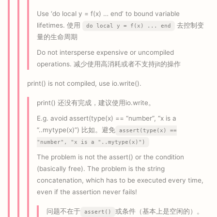
Use ‘do local y = f(x) … end’ to bound variable
lifetimes. 使用
去控制变
do local y = f(x) ... end
量的生命周期
Do not intersperse expensive or uncompiled
operations. 减少使用高消耗或者不支持jit的操作
print() is not compiled, use io.write().
print() 还没有完成，建议使用io.write。
E.g. avoid assert(type(x) == “number”, “x is a
“..mytype(x)”) 比如。避免
assert(type(x) ==
"number", "x is a "..mytype(x)")
The problem is not the assert() or the condition
(basically free). The problem is the string
concatenation, which has to be executed every time,
even if the assertion never fails!
问题不在于
或条件（基本上是空闲的）。
assert()