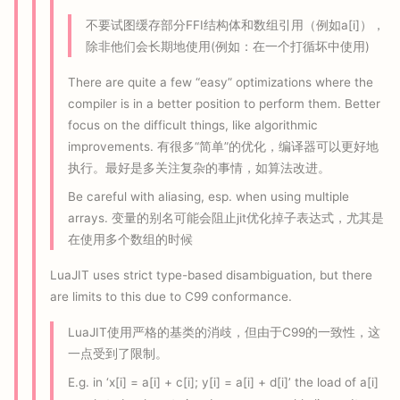
不要试图缓存部分FFI结构体和数组引用（例如a[i]），
除非他们会长期地使用(例如：在一个打循坏中使用)
There are quite a few “easy” optimizations where the
compiler is in a better position to perform them. Better
focus on the difficult things, like algorithmic
improvements. 有很多“简单”的优化，编译器可以更好地
执行。最好是多关注复杂的事情，如算法改进。
Be careful with aliasing, esp. when using multiple
arrays. 变量的别名可能会阻止jit优化掉子表达式，尤其是
在使用多个数组的时候
LuaJIT uses strict type-based disambiguation, but there
are limits to this due to C99 conformance.
LuaJIT使用严格的基类的消歧，但由于C99的一致性，这
一点受到了限制。
E.g. in ‘x[i] = a[i] + c[i]; y[i] = a[i] + d[i]’ the load of a[i]