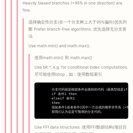
Heavily biased branches (>95% in one direction) are
fine.
选择确定性分支(在一个分支树上大于95%偏向)优先判
断 Prefer branch-free algorithms. 优先选择无分支算
法
Use math.min() and math.max().
使用math.min() 和 math.max()
Use bit.*, e.g. for conditional index computations.
尽可能使用bitop，如：使用数组索引
      分支代码就是根据条件会跳转的代码（最典型就是if..e
      if 条件1 then

      elseif 条件2 

      then

      假如条件1或者条件2其中一方达成的概率非常高（>95%）
Use FFI data structures. 使用FFI数据结构(项目目