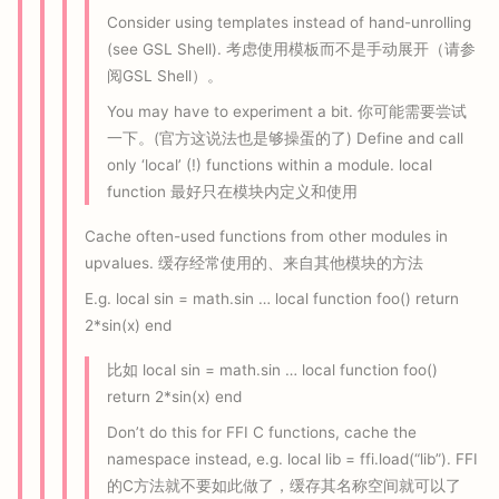
Consider using templates instead of hand-unrolling
(see GSL Shell). 考虑使用模板而不是手动展开（请参
阅GSL Shell）。
You may have to experiment a bit. 你可能需要尝试
一下。(官方这说法也是够操蛋的了) Define and call
only ‘local’ (!) functions within a module. local
function 最好只在模块内定义和使用
Cache often-used functions from other modules in
upvalues. 缓存经常使用的、来自其他模块的方法
E.g. local sin = math.sin … local function foo() return
2*sin(x) end
比如 local sin = math.sin … local function foo()
return 2*sin(x) end
Don’t do this for FFI C functions, cache the
namespace instead, e.g. local lib = ffi.load(“lib”). FFI
的C方法就不要如此做了，缓存其名称空间就可以了