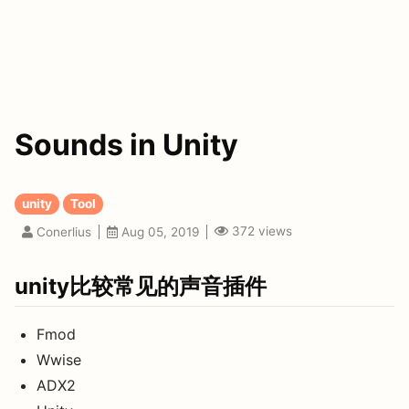
Sounds in Unity
unity
Tool
372
views
Conerlius
Aug 05, 2019
unity比较常见的声音插件
Fmod
Wwise
ADX2